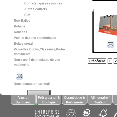
Coffrets tapissés montés
Autres coffrets
PLV
Rue-Balise
Rubans
Adhésifs
Pots et flacons cosmétiques
Boites métal
Valisettes,Books,Classeurs,Porte-
documents
Notre unité de stockage de vos
Précédent
1
2
packaging
Nous contacter par mail
Vins et
Prêt à porter &
Cosmétique &
Alimentaire /
Spiritueux
Boutique
Parfumerie
Traiteur