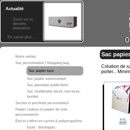
Actualité
Zoom sur la
dernière
réalisation
En savoir plus ...
Sac papier
Notre métier
Sac personnalisé / Shopping bag
Création de sa
Sac papier luxe
porter... Min
Sac papier automatique
Sac plastique publicitaire
Sac réutilisable (tissé, non tissé,
textile)
Sachet et pochette personnalisé
Papier cadeau et papier de soie
personnalisés
Étui et coffret en carton & polypropylène
Etuis - Berlingots