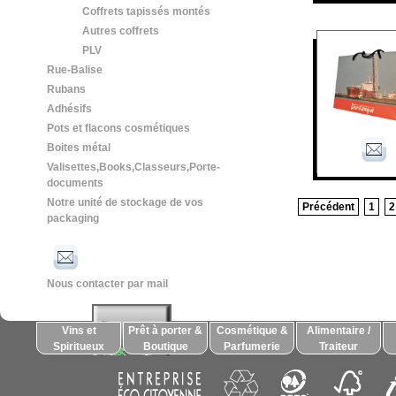
Coffrets tapissés montés
Autres coffrets
PLV
Rue-Balise
Rubans
Adhésifs
Pots et flacons cosmétiques
Boites métal
Valisettes,Books,Classeurs,Porte-
documents
Notre unité de stockage de vos
Précédent
1
2
packaging
Nous contacter par mail
Vins et
Prêt à porter &
Cosmétique &
Alimentaire /
Spiritueux
Boutique
Parfumerie
Traiteur