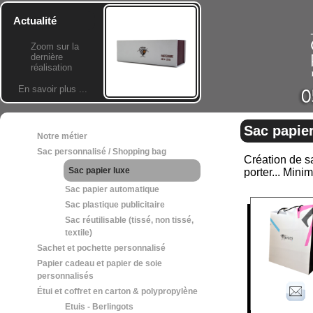
Actualité
Zoom sur la
dernière
réalisation
En savoir plus ...
Sac papier
Notre métier
Sac personnalisé / Shopping bag
Création de sa
Sac papier luxe
porter... Min
Sac papier automatique
Sac plastique publicitaire
Sac réutilisable (tissé, non tissé,
textile)
Sachet et pochette personnalisé
Papier cadeau et papier de soie
personnalisés
Étui et coffret en carton & polypropylène
Etuis - Berlingots