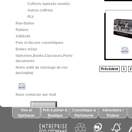
Coffrets tapissés montés
Autres coffrets
PLV
Rue-Balise
Rubans
Adhésifs
Pots et flacons cosmétiques
Boites métal
Valisettes,Books,Classeurs,Porte-
documents
Notre unité de stockage de vos
Précédent
1
2
packaging
Nous contacter par mail
Vins et
Prêt à porter &
Cosmétique &
Alimentaire /
Spiritueux
Boutique
Parfumerie
Traiteur