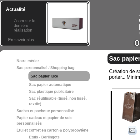
Actualité
Zoom sur la
dernière
réalisation
En savoir plus ...
Sac papier
Notre métier
Sac personnalisé / Shopping bag
Création de sa
Sac papier luxe
porter... Min
Sac papier automatique
Sac plastique publicitaire
Sac réutilisable (tissé, non tissé,
textile)
Sachet et pochette personnalisé
Papier cadeau et papier de soie
personnalisés
Étui et coffret en carton & polypropylène
Etuis - Berlingots