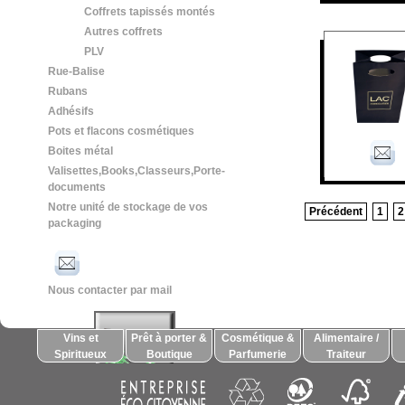
Coffrets tapissés montés
Autres coffrets
PLV
Rue-Balise
Rubans
Adhésifs
Pots et flacons cosmétiques
Boites métal
Valisettes,Books,Classeurs,Porte-
documents
Notre unité de stockage de vos
Précédent
1
2
packaging
Nous contacter par mail
Vins et
Prêt à porter &
Cosmétique &
Alimentaire /
Spiritueux
Boutique
Parfumerie
Traiteur