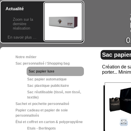
Actualité
Zoom sur la
dernière
réalisation
En savoir plus ...
Sac papier
Notre métier
Sac personnalisé / Shopping bag
Création de sa
Sac papier luxe
porter... Min
Sac papier automatique
Sac plastique publicitaire
Sac réutilisable (tissé, non tissé,
textile)
Sachet et pochette personnalisé
Papier cadeau et papier de soie
personnalisés
Étui et coffret en carton & polypropylène
Etuis - Berlingots