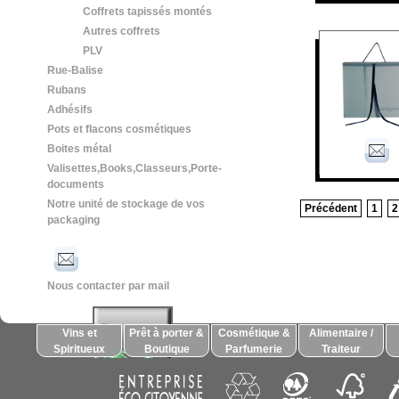
Coffrets tapissés montés
Autres coffrets
PLV
Rue-Balise
Rubans
Adhésifs
Pots et flacons cosmétiques
Boites métal
Valisettes,Books,Classeurs,Porte-
documents
Notre unité de stockage de vos
Précédent
1
2
packaging
Nous contacter par mail
Vins et
Prêt à porter &
Cosmétique &
Alimentaire /
Spiritueux
Boutique
Parfumerie
Traiteur