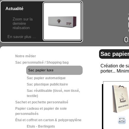
Actualité
Zoom sur la
dernière
réalisation
En savoir plus ...
Sac papier
Notre métier
Sac personnalisé / Shopping bag
Création de sa
Sac papier luxe
porter... Min
Sac papier automatique
Sac plastique publicitaire
Sac réutilisable (tissé, non tissé,
textile)
Sachet et pochette personnalisé
Papier cadeau et papier de soie
personnalisés
Étui et coffret en carton & polypropylène
Etuis - Berlingots