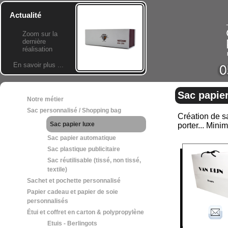
Actualité
Zoom sur la
dernière
réalisation
En savoir plus ...
Sac papier
Notre métier
Sac personnalisé / Shopping bag
Création de sa
Sac papier luxe
porter... Min
Sac papier automatique
Sac plastique publicitaire
Sac réutilisable (tissé, non tissé,
textile)
Sachet et pochette personnalisé
Papier cadeau et papier de soie
personnalisés
Étui et coffret en carton & polypropylène
Etuis - Berlingots