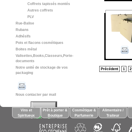
Coffrets tapissés montés
Autres coffrets
PLV
Rue-Balise
Rubans
Adhésifs
Pots et flacons cosmétiques
Boites métal
Valisettes,Books,Classeurs,Porte-
documents
Notre unité de stockage de vos
Précédent
1
2
packaging
Nous contacter par mail
Vins et
Prêt à porter &
Cosmétique &
Alimentaire /
Spiritueux
Boutique
Parfumerie
Traiteur