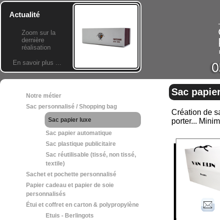
Actualité
Zoom sur la
dernière
réalisation
En savoir plus ...
Sac papier
Notre métier
Sac personnalisé / Shopping bag
Création de sa
Sac papier luxe
porter... Min
Sac papier automatique
Sac plastique publicitaire
Sac réutilisable (tissé, non tissé,
textile)
Sachet et pochette personnalisé
Papier cadeau et papier de soie
personnalisés
Étui et coffret en carton & polypropylène
Etuis - Berlingots