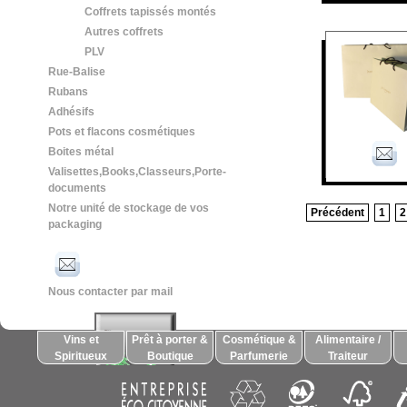
Coffrets tapissés montés
Autres coffrets
PLV
Rue-Balise
Rubans
Adhésifs
Pots et flacons cosmétiques
Boites métal
Valisettes,Books,Classeurs,Porte-
documents
Notre unité de stockage de vos
Précédent
1
2
packaging
Nous contacter par mail
Vins et
Prêt à porter &
Cosmétique &
Alimentaire /
Spiritueux
Boutique
Parfumerie
Traiteur