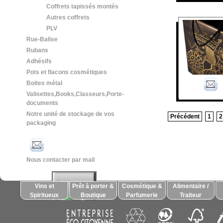
Coffrets tapissés montés
Autres coffrets
PLV
Rue-Balise
Rubans
Adhésifs
Pots et flacons cosmétiques
Boites métal
Valisettes,Books,Classeurs,Porte-
documents
Notre unité de stockage de vos
Précédent
1
2
packaging
Nous contacter par mail
Vins et
Prêt à porter &
Cosmétique &
Alimentaire /
Spiritueux
Boutique
Parfumerie
Traiteur