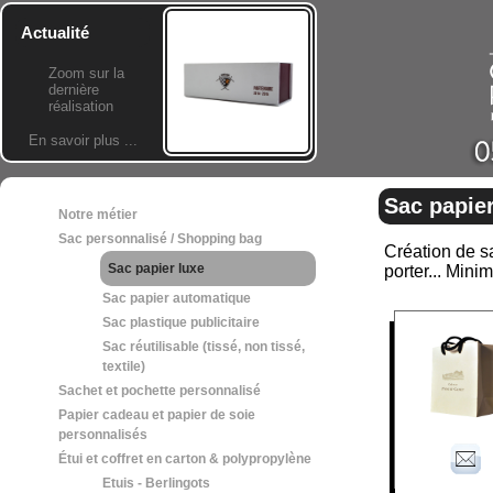
Actualité
Zoom sur la
dernière
réalisation
En savoir plus ...
Sac papier
Notre métier
Sac personnalisé / Shopping bag
Création de sa
Sac papier luxe
porter... Min
Sac papier automatique
Sac plastique publicitaire
Sac réutilisable (tissé, non tissé,
textile)
Sachet et pochette personnalisé
Papier cadeau et papier de soie
personnalisés
Étui et coffret en carton & polypropylène
Etuis - Berlingots