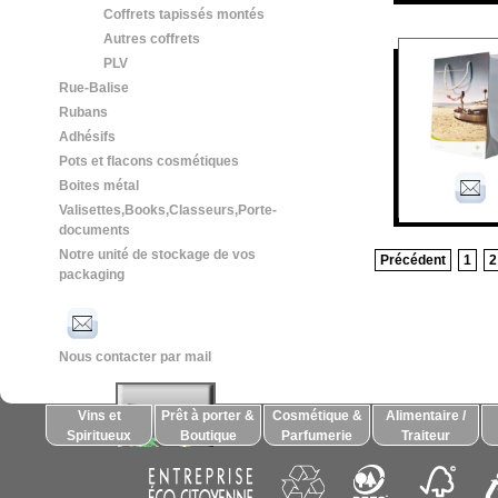
Coffrets tapissés montés
Autres coffrets
PLV
Rue-Balise
Rubans
Adhésifs
Pots et flacons cosmétiques
Boites métal
Valisettes,Books,Classeurs,Porte-
documents
Notre unité de stockage de vos
Précédent
1
2
packaging
Nous contacter par mail
Vins et
Prêt à porter &
Cosmétique &
Alimentaire /
Spiritueux
Boutique
Parfumerie
Traiteur