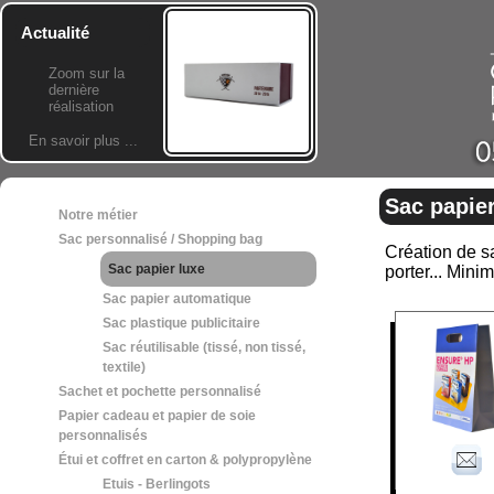
Actualité
Zoom sur la
dernière
réalisation
En savoir plus ...
Sac papier
Notre métier
Sac personnalisé / Shopping bag
Création de sa
Sac papier luxe
porter... Min
Sac papier automatique
Sac plastique publicitaire
Sac réutilisable (tissé, non tissé,
textile)
Sachet et pochette personnalisé
Papier cadeau et papier de soie
personnalisés
Étui et coffret en carton & polypropylène
Etuis - Berlingots