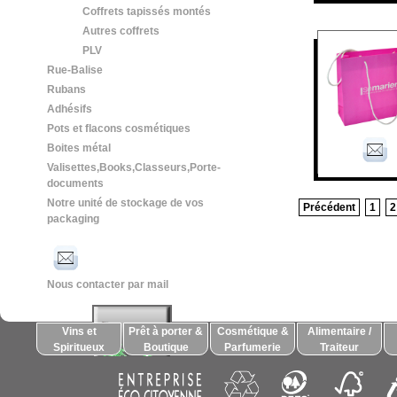
Coffrets tapissés montés
Autres coffrets
PLV
Rue-Balise
Rubans
Adhésifs
Pots et flacons cosmétiques
Boites métal
Valisettes,Books,Classeurs,Porte-
documents
Notre unité de stockage de vos
Précédent
1
2
packaging
Nous contacter par mail
Vins et
Prêt à porter &
Cosmétique &
Alimentaire /
Spiritueux
Boutique
Parfumerie
Traiteur