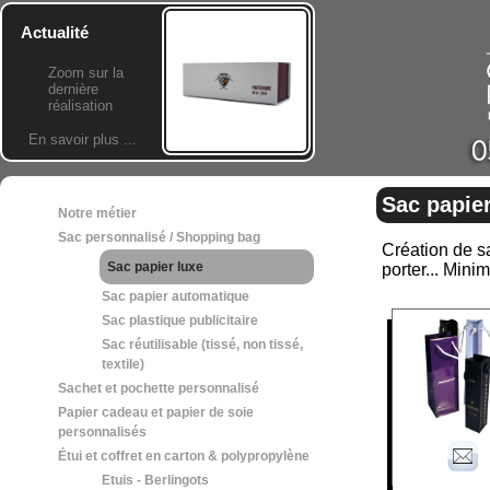
Actualité
Zoom sur la
dernière
réalisation
En savoir plus ...
Sac papier
Notre métier
Sac personnalisé / Shopping bag
Création de sa
Sac papier luxe
porter... Min
Sac papier automatique
Sac plastique publicitaire
Sac réutilisable (tissé, non tissé,
textile)
Sachet et pochette personnalisé
Papier cadeau et papier de soie
personnalisés
Étui et coffret en carton & polypropylène
Etuis - Berlingots