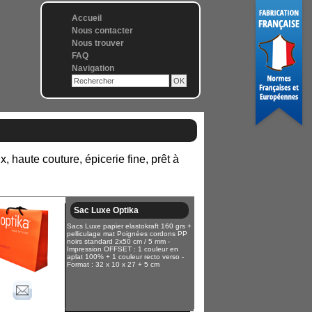
Accueil
Nous contacter
Nous trouver
FAQ
Navigation
x, haute couture, épicerie fine, prêt à
Sac Luxe Optika
Sacs Luxe papier elastokraft 160 grs +
pelliculage mat Poignées cordons PP
noirs standard 2x50 cm / 5 mm -
Impression OFFSET : 1 couleur en
aplat 100% + 1 couleur recto verso -
Format : 32 x 10 x 27 + 5 cm