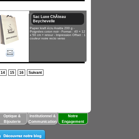
Sac Luxe ChÂteau
Beychevelle
Papier kraft écru Aralda 200 g -
Poignées coton noir - Format : 40 + 12
x 50 cm + retour - Impression Offset : 1
couleur noire recto verso
14
15
16
Suivant
Optique &
Institutionnel &
Notre
Bijouterie
Communication
Engagement