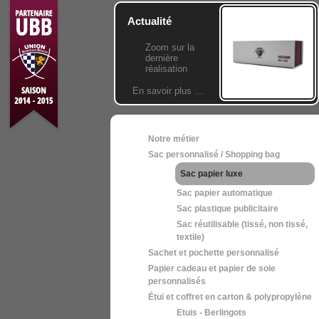
Actualité
Zoom sur la
dernière
réalisation
En savoir plus ...
Notre métier
Sac personnalisé / Shopping bag
Sac papier luxe
Sac papier automatique
Sac plastique publicitaire
Sac réutilisable (tissé, non tissé,
textile)
Sachet et pochette personnalisé
Papier cadeau et papier de soie
personnalisés
Étui et coffret en carton & polypropylène
Etuis - Berlingots