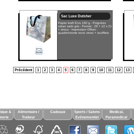
Sac Luxe Dutsher
Papier kraft Ecru 160 g - Poignées
ruban satin gris - Format : 26 + 12 x 21
+ retour - Impression Offset :
quadrichromie recto verso + soufflets
Précédent
1
2
3
4
5
6
7
8
9
10
11
12
13
ique &
Alimentaire /
Cadeaux
Sports / Salons
Medical,
merie
Traiteur
Evénementiel
Paramedical