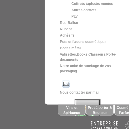
Coffrets tapissés montés
Autres coffrets
PLV
Rue-Balise
Rubans
Adhésifs
Pots et flacons cosmétiques
Boites métal
Valisettes,Books,Classeurs,Porte-
documents
Notre unité de stockage de vos
packaging
Nous contacter par mail
Vins et
Prêt à porter &
Cosmét
Spiritueux
Boutique
Parfu