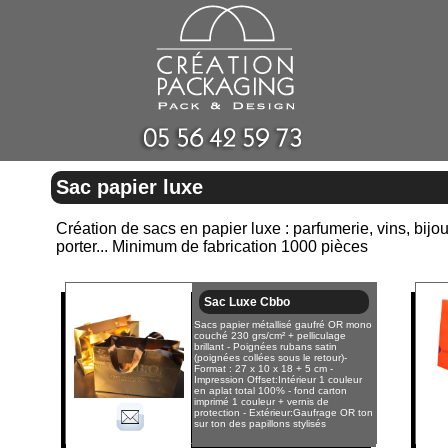
Sac papier luxe
Création de sacs en papier luxe : parfumerie, vins, bijou
porter... Minimum de fabrication 1000 pièces
Sac Luxe Cbbo
Sacs papier métallisé gaufré OR mono
couché 230 grs/cm² + pelliculage
brillant - Poignées rubans satin
(poignées collées sous le retour)-
Format : 27 x 10 x 18 + 5 cm -
Impression Offset:Intérieur 1 couleur
en aplat total 100% - fond carton
imprimé 1 couleur + vernis de
protection - Extérieur:Gaufrage OR ton
sur ton des papillons stylisés