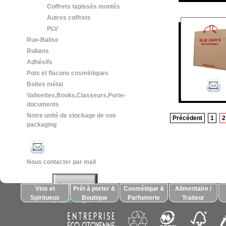
Coffrets tapissés montés
Autres coffrets
PLV
Rue-Balise
Rubans
Adhésifs
Pots et flacons cosmétiques
Boites métal
Valisettes,Books,Classeurs,Porte-
documents
Notre unité de stockage de vos
Précédent
1
2
packaging
Nous contacter par mail
Vins et
Prêt à porter &
Cosmétique &
Alimentaire /
Spiritueux
Boutique
Parfumerie
Traiteur