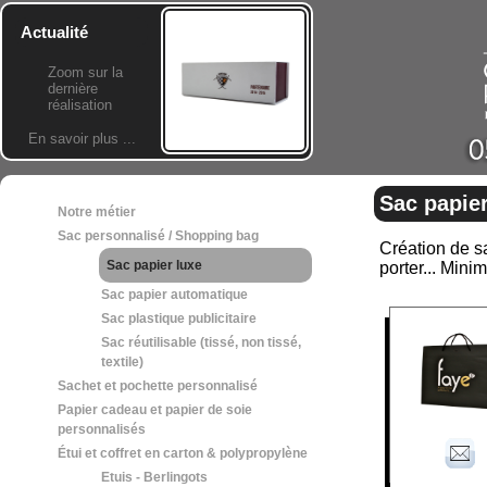
Actualité
Zoom sur la
dernière
réalisation
En savoir plus ...
Sac papier
Notre métier
Sac personnalisé / Shopping bag
Création de sa
Sac papier luxe
porter... Min
Sac papier automatique
Sac plastique publicitaire
Sac réutilisable (tissé, non tissé,
textile)
Sachet et pochette personnalisé
Papier cadeau et papier de soie
personnalisés
Étui et coffret en carton & polypropylène
Etuis - Berlingots