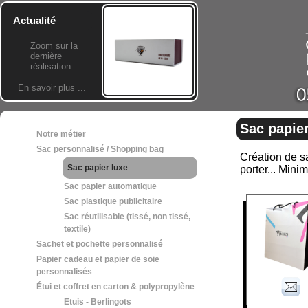
Actualité
Zoom sur la
dernière
réalisation
En savoir plus ...
Sac papier
Notre métier
Sac personnalisé / Shopping bag
Création de sa
Sac papier luxe
porter... Min
Sac papier automatique
Sac plastique publicitaire
Sac réutilisable (tissé, non tissé,
textile)
Sachet et pochette personnalisé
Papier cadeau et papier de soie
personnalisés
Étui et coffret en carton & polypropylène
Etuis - Berlingots