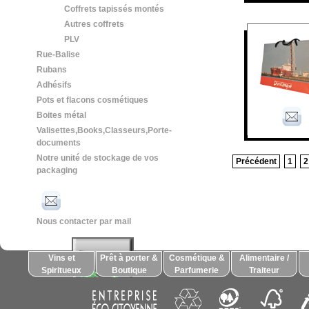
Coffrets tapissés montés
Autres coffrets
PLV
Rue-Balise
Rubans
Adhésifs
Pots et flacons cosmétiques
Boites métal
Valisettes,Books,Classeurs,Porte-
documents
Notre unité de stockage de vos
Précédent
1
2
packaging
Nous contacter par mail
Vins et
Prêt à porter &
Cosmétique &
Alimentaire /
Spiritueux
Boutique
Parfumerie
Traiteur