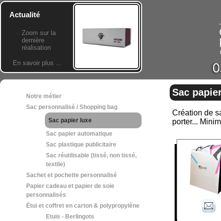
Actualité
Zoom sur la
dernière
réalisation
En savoir plus ...
Sac papier
Notre métier
Sac personnalisé / Shopping bag
Création de sa
Sac papier luxe
porter... Min
Sac papier automatique
Sac plastique publicitaire
Sac réutilisable (tissé, non tissé,
textile)
Sachet et pochette personnalisé
Papier cadeau et papier de soie
personnalisés
Étui et coffret en carton & polypropylène
Etuis - Berlingots