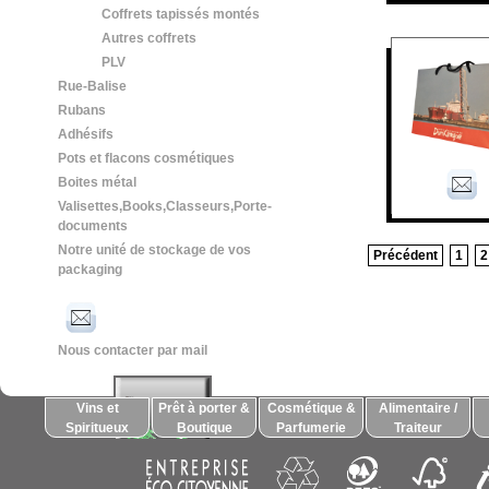
Coffrets tapissés montés
Autres coffrets
PLV
Rue-Balise
Rubans
Adhésifs
Pots et flacons cosmétiques
Boites métal
Valisettes,Books,Classeurs,Porte-
documents
Notre unité de stockage de vos
Précédent
1
2
packaging
Nous contacter par mail
Vins et
Prêt à porter &
Cosmétique &
Alimentaire /
Spiritueux
Boutique
Parfumerie
Traiteur