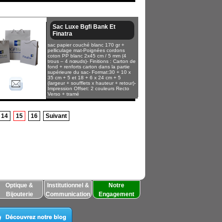
Sac Luxe Bgfi Bank Et
Finatra
sac papier couché blanc 170 gr +
pelliculage mat-Poignées cordons
coton PP blanc 2x45 cm / 5 mm (4
trous – 4 nœuds)- Finitions : Carton de
fond + renforts carton dans la partie
supérieure du sac- Format:30 + 10 x
35 cm + 5 et 18 + 6 x 24 cm + 5
(largeur + soufflets x hauteur + retour)-
Impression Offset: 2 couleurs Recto
Verso + tramé
14
15
16
Suivant
Optique &
Institutionnel &
Notre
Bijouterie
Communication
Engagement