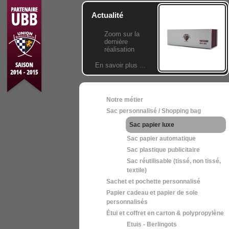
Actualité
Zoom sur la
dernière
réalisation
En savoir plus ...
Notre métier
Sac personnalisé / Shopping bag
Sac papier luxe
Sac papier automatique
Sac plastique publicitaire
Sac réutilisable (tissé, non tissé,
textile)
Sachet et pochette personnalisé
Papier cadeau et papier de soie
personnalisés
Étui et coffret en carton & polypropylène
Etuis - Berlingots