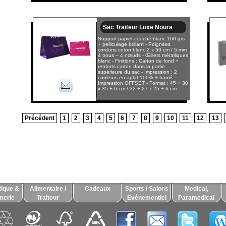
Sac Traiteur Luxe Noura
Support papier couché blanc 160 grs
+ pelliculage brillant - Poignées
cordons coton blanc 2 x 50 cm / 5 mm
4 trous – 4 nœuds - Œillets métalliques
blanc - Finitions : Carton de fond +
renforts carton dans la partie
supérieure du sac - Impression : 2
couleurs en aplat 100% + tramé -
Impression OFFSET - Format : 45 + 30
x 35 + 6 cm / 32 + 27 x 25 + 6 cm
Précédent
1
2
3
4
5
6
7
8
9
10
11
12
13
ique &
Alimentaire /
Cadeaux
Sports / Salons
Medical,
merie
Traiteur
Evénementiel
Paramedical