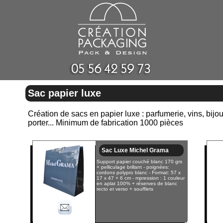
Sac papier luxe
Création de sacs en papier luxe : parfumerie, vins, bijou
porter... Minimum de fabrication 1000 pièces
Sac Luxe Michel Grama
Support papier couché blanc 170 grs
+ pelliculage brillant - poignées:
cordons polypro blanc - Format: 57 x
17 x 47 + 6 cm - mpression : 1 couleur
en aplat 100% + réserves de blanc
recto et verso + soufflets