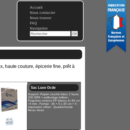
Accueil
Nous contacter
Nous trouver
FAQ
Navigation
x, haute couture, épicerie fine, prêt à
Sac Luxe Ocde
Support :Papier couché blanc 2 faces
200 GRS + pelliculage brillant -
Poignées cordons PP blancs 2x 80 cm
/ 6 mm - Format : 30 + 6 x 35 cm + 5 -
Impression offset : Quadrichromie
Recto Verso