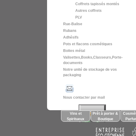
Coffrets tapissés montés
Autres coffrets
PLV
Rue-Balise
Rubans
Adhésifs
Pots et flacons cosmétiques
Boites métal
Valisettes,Books,Classeurs,Porte-
documents
Notre unité de stockage de vos
packaging
Nous contacter par mail
Vins et
Prêt à porter &
Cosmét
Spiritueux
Boutique
Parfu