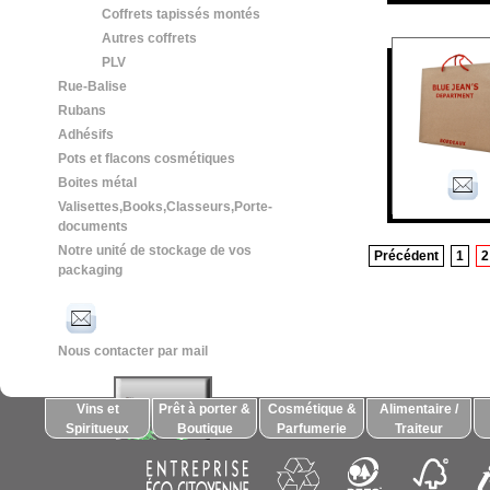
Coffrets tapissés montés
Autres coffrets
PLV
Rue-Balise
Rubans
Adhésifs
Pots et flacons cosmétiques
Boites métal
Valisettes,Books,Classeurs,Porte-
documents
Notre unité de stockage de vos
Précédent
1
2
packaging
Nous contacter par mail
Vins et
Prêt à porter &
Cosmétique &
Alimentaire /
Spiritueux
Boutique
Parfumerie
Traiteur