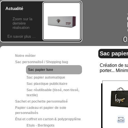
Actualité
Zoom sur la
dernière
réalisation
En savoir plus ...
Sac papier
Notre métier
Sac personnalisé / Shopping bag
Création de sa
Sac papier luxe
porter... Min
Sac papier automatique
Sac plastique publicitaire
Sac réutilisable (tissé, non tissé,
textile)
Sachet et pochette personnalisé
Papier cadeau et papier de soie
personnalisés
Étui et coffret en carton & polypropylène
Etuis - Berlingots