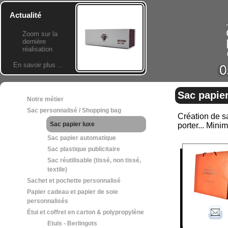
Actualité
Zoom sur la
dernière
réalisation
En savoir plus ...
Sac papier
Notre métier
Sac personnalisé / Shopping bag
Création de sa
Sac papier luxe
porter... Min
Sac papier automatique
Sac plastique publicitaire
Sac réutilisable (tissé, non tissé,
textile)
Sachet et pochette personnalisé
Papier cadeau et papier de soie
personnalisés
Étui et coffret en carton & polypropylène
Etuis - Berlingots