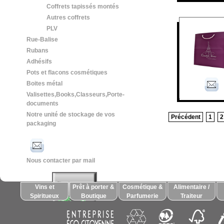
Coffrets tapissés montés
Autres coffrets
PLV
Rue-Balise
Rubans
Adhésifs
Pots et flacons cosmétiques
Boites métal
Valisettes,Books,Classeurs,Porte-
documents
Notre unité de stockage de vos
Précédent
1
2
packaging
Nous contacter par mail
Vins et
Prêt à porter &
Cosmétique &
Alimentaire /
Spiritueux
Boutique
Parfumerie
Traiteur