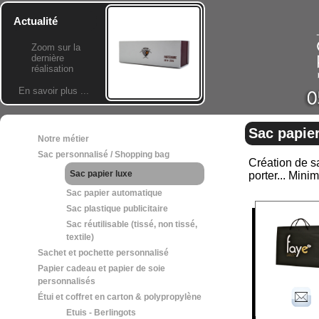
Actualité
Zoom sur la
dernière
réalisation
En savoir plus ...
Sac papier
Notre métier
Sac personnalisé / Shopping bag
Création de sa
Sac papier luxe
porter... Min
Sac papier automatique
Sac plastique publicitaire
Sac réutilisable (tissé, non tissé,
textile)
Sachet et pochette personnalisé
Papier cadeau et papier de soie
personnalisés
Étui et coffret en carton & polypropylène
Etuis - Berlingots