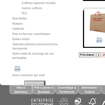
Coffrets tapissés montés
Autres coffrets
PLV
Rue-Balise
Rubans
Adhésifs
Pots et flacons cosmétiques
Boites métal
Valisettes,Books,Classeurs,Porte-
documents
Notre unité de stockage de vos
Précédent
1
2
packaging
Nous contacter par mail
Vins et
Prêt à porter &
Cosmétique &
Alimentaire /
Spiritueux
Boutique
Parfumerie
Traiteur