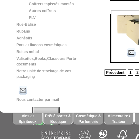
Coffrets tapissés montés
Autres coffrets
PLV
Rue-Balise
Rubans
Adhésifs
Pots et flacons cosmétiques
Boites métal
Valisettes,Books,Classeurs,Porte-
documents
Notre unité de stockage de vos
Précédent
1
2
packaging
Nous contacter par mail
Vins et
Prêt à porter &
Cosmétique &
Alimentaire /
Spiritueux
Boutique
Parfumerie
Traiteur