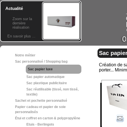
Actualité
Zoom sur la
dernière
réalisation
En savoir plus ...
Sac papier
Notre métier
Sac personnalisé / Shopping bag
Création de sa
Sac papier luxe
porter... Min
Sac papier automatique
Sac plastique publicitaire
Sac réutilisable (tissé, non tissé,
textile)
Sachet et pochette personnalisé
Papier cadeau et papier de soie
personnalisés
Étui et coffret en carton & polypropylène
Etuis - Berlingots