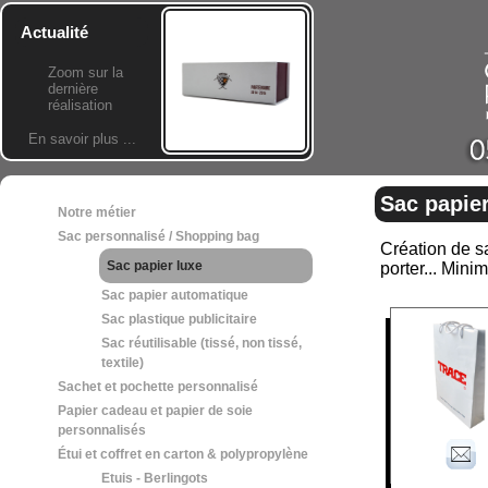
Actualité
Zoom sur la
dernière
réalisation
En savoir plus ...
Sac papier
Notre métier
Sac personnalisé / Shopping bag
Création de sa
Sac papier luxe
porter... Min
Sac papier automatique
Sac plastique publicitaire
Sac réutilisable (tissé, non tissé,
textile)
Sachet et pochette personnalisé
Papier cadeau et papier de soie
personnalisés
Étui et coffret en carton & polypropylène
Etuis - Berlingots