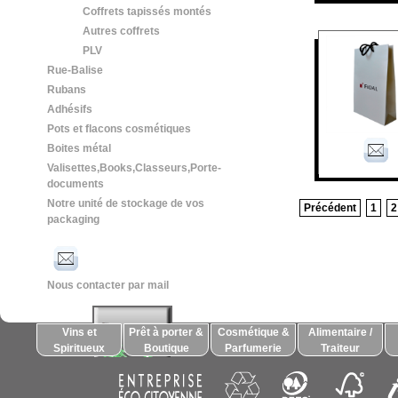
Coffrets tapissés montés
Autres coffrets
PLV
Rue-Balise
Rubans
Adhésifs
Pots et flacons cosmétiques
Boites métal
Valisettes,Books,Classeurs,Porte-
documents
Notre unité de stockage de vos
Précédent
1
2
packaging
Nous contacter par mail
Vins et
Prêt à porter &
Cosmétique &
Alimentaire /
Spiritueux
Boutique
Parfumerie
Traiteur