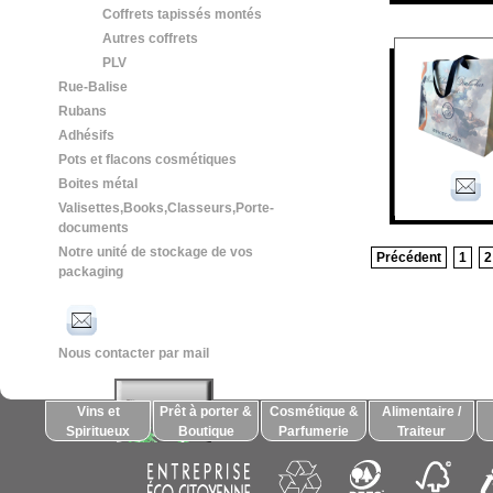
Coffrets tapissés montés
Autres coffrets
PLV
Rue-Balise
Rubans
Adhésifs
Pots et flacons cosmétiques
Boites métal
Valisettes,Books,Classeurs,Porte-
documents
Notre unité de stockage de vos
Précédent
1
2
packaging
Nous contacter par mail
Vins et
Prêt à porter &
Cosmétique &
Alimentaire /
Spiritueux
Boutique
Parfumerie
Traiteur