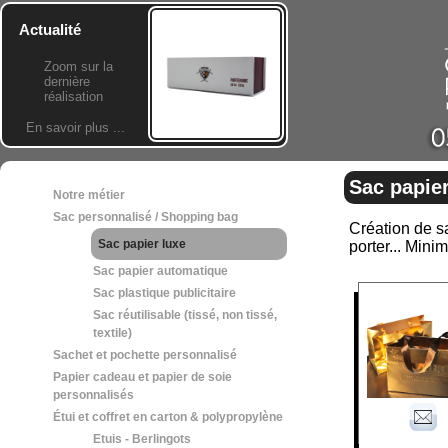
Actualité
Zoom sur la
dernière
réalisation
En savoir plus ...
Sac papier
Notre métier
Sac personnalisé / Shopping bag
Création de sa
Sac papier luxe
porter... Min
Sac papier automatique
Sac plastique publicitaire
Sac réutilisable (tissé, non tissé,
textile)
Sachet et pochette personnalisé
Papier cadeau et papier de soie
personnalisés
Étui et coffret en carton & polypropylène
Etuis - Berlingots