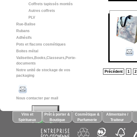
Coffrets tapissés montés
Autres coffrets
PLV
Rue-Balise
Rubans
Adhésifs
Pots et flacons cosmétiques
Boites métal
Valisettes,Books,Classeurs,Porte-
documents
Notre unité de stockage de vos
Précédent
1
2
packaging
Nous contacter par mail
Vins et
Prêt à porter &
Cosmétique &
Alimentaire /
Spiritueux
Boutique
Parfumerie
Traiteur