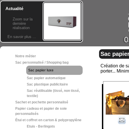
Actualité
Zoom sur la
dernière
réalisation
En savoir plus ...
Sac papier
Notre métier
Sac personnalisé / Shopping bag
Création de sa
Sac papier luxe
porter... Min
Sac papier automatique
Sac plastique publicitaire
Sac réutilisable (tissé, non tissé,
textile)
Sachet et pochette personnalisé
Papier cadeau et papier de soie
personnalisés
Étui et coffret en carton & polypropylène
Etuis - Berlingots