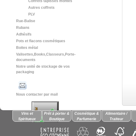
Coffrets tapissés montés
Autres coffrets
PLV
Rue-Balise
Rubans
Adhésifs
Pots et flacons cosmétiques
Boites métal
Valisettes,Books,Classeurs,Porte-
documents
Notre unité de stockage de vos
packaging
Nous contacter par mail
Vins et
Prêt à porter &
Cosmétique &
Alimentaire /
Spiritueux
Boutique
Parfumerie
Traiteur