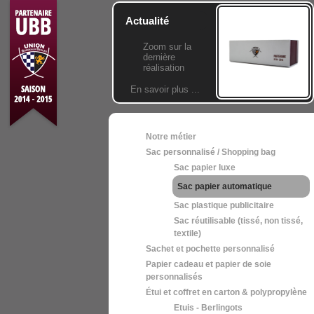
Actualité
Zoom sur la
dernière
réalisation
En savoir plus ...
Notre métier
Sac personnalisé / Shopping bag
Sac papier luxe
Sac papier automatique
Sac plastique publicitaire
Sac réutilisable (tissé, non tissé,
textile)
Sachet et pochette personnalisé
Papier cadeau et papier de soie
personnalisés
Étui et coffret en carton & polypropylène
Etuis - Berlingots