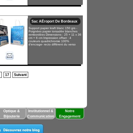
Sac AÉroport De Bordeaux
Support papier kraft blanc 150 grs -
Poignées papier torsadée blanches
rembordées Dimensions : 25 + 11 x 36
cm + 6 cm Impression offset : 4
couleurs quadrichromie 100%
d’encrage- recto différent du verso
6
17
Suivant
Optique &
Institutionnel &
Notre
Bijouterie
Communication
Engagement