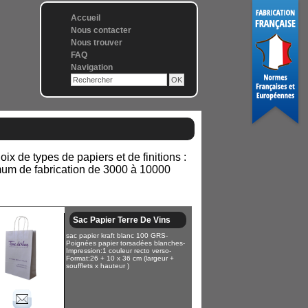
Accueil
Nous contacter
Nous trouver
FAQ
Navigation
x de types de papiers et de finitions :
nimum de fabrication de 3000 à 10000
Sac Papier Terre De Vins
sac papier kraft blanc 100 GRS-
Poignées papier torsadées blanches-
Impression:1 couleur recto verso-
Format:26 + 10 x 36 cm (largeur +
soufflets x hauteur )