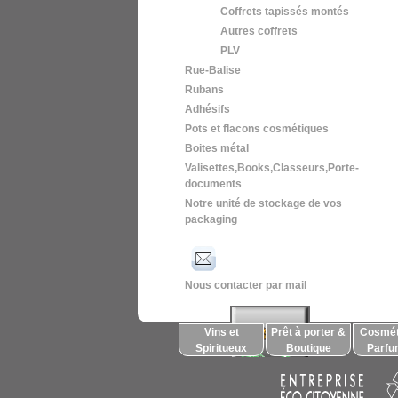
Coffrets tapissés montés
Autres coffrets
PLV
Rue-Balise
Rubans
Adhésifs
Pots et flacons cosmétiques
Boites métal
Valisettes,Books,Classeurs,Porte-
documents
Notre unité de stockage de vos
packaging
Nous contacter par mail
Vins et
Prêt à porter &
Cosmét
Spiritueux
Boutique
Parfu