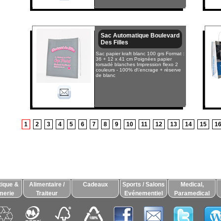
Sac Automatique Boulevard
Des Filles
Sac papier kraft blanc 100 grs Format :
36 + 12 x 41 cm Poignées papier
torsadé blanches Impression flexo 2
couleurs - 100% d\'encrage + réserve
de blanc
1
2
3
4
5
6
7
8
9
10
11
12
13
14
15
1
ique &
Alimentaire /
Cadeaux
Sports / Salons
Medical,
merie
Traiteur
Evénementiel
Paramedical